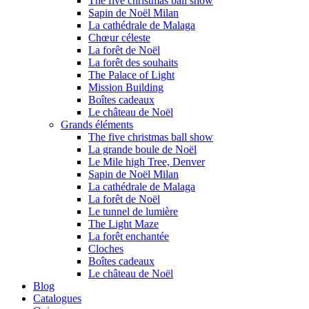
The five christmas ball show
Sapin de Noël Milan
La cathédrale de Malaga
Chœur céleste
La forêt de Noël
La forêt des souhaits
The Palace of Light
Mission Building
Boîtes cadeaux
Le château de Noël
Grands éléments
The five christmas ball show
La grande boule de Noël
Le Mile high Tree, Denver
Sapin de Noël Milan
La cathédrale de Malaga
La forêt de Noël
Le tunnel de lumière
The Light Maze
La forêt enchantée
Cloches
Boîtes cadeaux
Le château de Noël
Blog
Catalogues