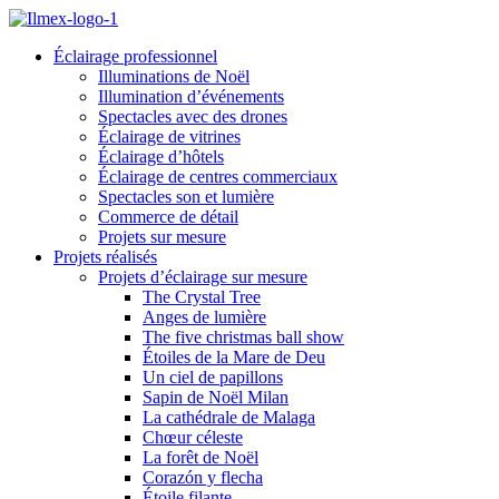
Éclairage professionnel
Illuminations de Noël
Illumination d’événements
Spectacles avec des drones
Éclairage de vitrines
Éclairage d’hôtels
Éclairage de centres commerciaux
Spectacles son et lumière
Commerce de détail
Projets sur mesure
Projets réalisés
Projets d’éclairage sur mesure
The Crystal Tree
Anges de lumière
The five christmas ball show
Étoiles de la Mare de Deu
Un ciel de papillons
Sapin de Noël Milan
La cathédrale de Malaga
Chœur céleste
La forêt de Noël
Corazón y flecha
Étoile filante