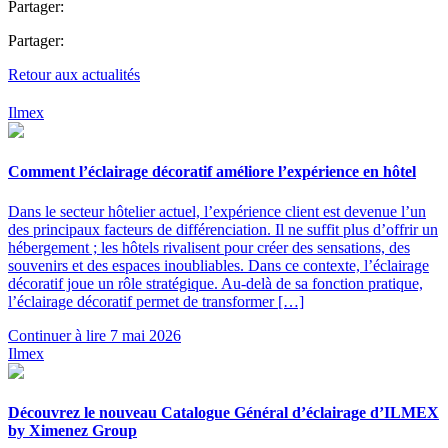
Partager:
Partager:
Retour aux actualités
Ilmex
Comment l’éclairage décoratif améliore l’expérience en hôtel
Dans le secteur hôtelier actuel, l’expérience client est devenue l’un
des principaux facteurs de différenciation. Il ne suffit plus d’offrir un
hébergement ; les hôtels rivalisent pour créer des sensations, des
souvenirs et des espaces inoubliables. Dans ce contexte, l’éclairage
décoratif joue un rôle stratégique. Au-delà de sa fonction pratique,
l’éclairage décoratif permet de transformer […]
Continuer à lire
7 mai 2026
Ilmex
Découvrez le nouveau Catalogue Général d’éclairage d’ILMEX
by Ximenez Group