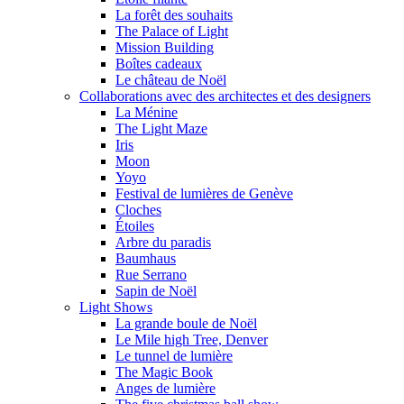
La forêt des souhaits
The Palace of Light
Mission Building
Boîtes cadeaux
Le château de Noël
Collaborations avec des architectes et des designers
La Ménine
The Light Maze
Iris
Moon
Yoyo
Festival de lumières de Genève
Cloches
Étoiles
Arbre du paradis
Baumhaus
Rue Serrano
Sapin de Noël
Light Shows
La grande boule de Noël
Le Mile high Tree, Denver
Le tunnel de lumière
The Magic Book
Anges de lumière